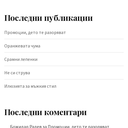
Последни публикации
Промоции, дето те разоряват
Оранжевата чума
Срамни лепенки
Не си струва
Илюзията за мъжкия стил
Последни коментари
Божидар Радев
за
Промоции, дето те разоряват