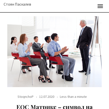
Skip
Стоян Паскалев
to
content
StoqnchoP
12.07.2020
Less than a minute
ЕОС Матрикс – символ на