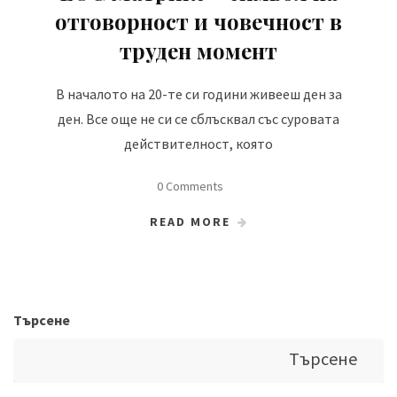
отговорност и човечност в
труден момент
В началото на 20-те си години живееш ден за
ден. Все още не си се сблъсквал със суровата
действителност, която
0 Comments
READ MORE
Търсене
Търсене