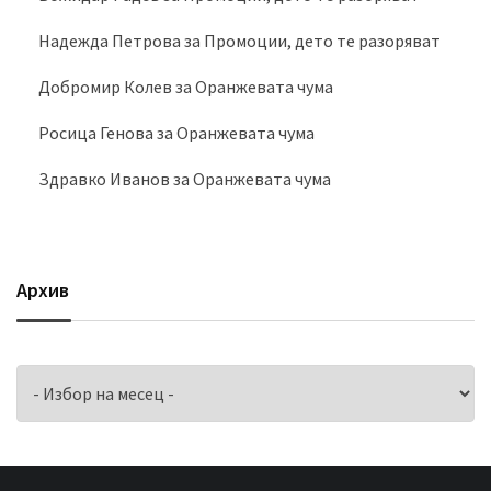
Надежда Петрова
за
Промоции, дето те разоряват
Добромир Колев
за
Оранжевата чума
Росица Генова
за
Оранжевата чума
Здравко Иванов
за
Оранжевата чума
Архив
Архив