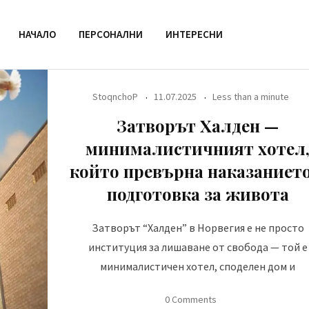
НАЧАЛО
ПЕРСОНАЛНИ
ИНТЕРЕСНИ
StoqnchoP
11.07.2025
Less than a minute
Затворът Халден —
минималистичният хотел
който превърна наказанието
подготовка за живота
Затворът “Халден” в Норвегия е не просто
институция за лишаване от свобода — той е
минималистичен хотел, споделен дом и
0 Comments