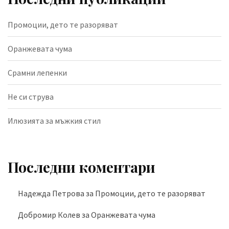
Промоции, дето те разоряват
Оранжевата чума
Срамни лепенки
Не си струва
Илюзията за мъжкия стил
Последни коментари
Надежда Петрова
за
Промоции, дето те разоряват
Добромир Колев
за
Оранжевата чума