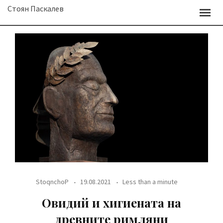
Skip
Стоян Паскалев
to
content
StoqnchoP
19.08.2021
Less than a minute
Овидий и хигиената на
древните римляни