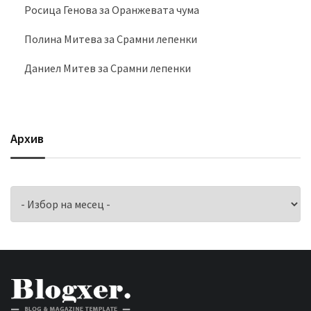
Росица Генова
за
Оранжевата чума
Полина Митева
за
Срамни лепенки
Даниел Митев
за
Срамни лепенки
Архив
Архив