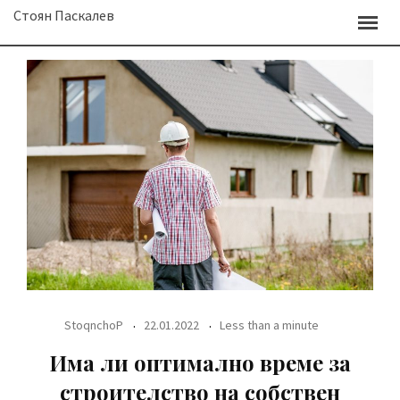
Skip
Стоян Паскалев
to
content
StoqnchoP
22.01.2022
Less than a minute
Има ли оптимално време за
строителство на собствен