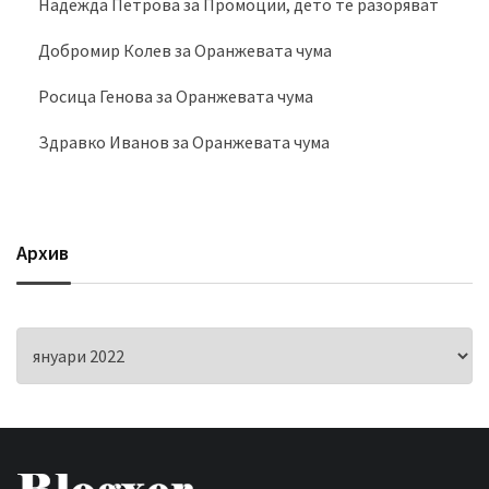
Надежда Петрова
за
Промоции, дето те разоряват
Добромир Колев
за
Оранжевата чума
Росица Генова
за
Оранжевата чума
Здравко Иванов
за
Оранжевата чума
Архив
Архив