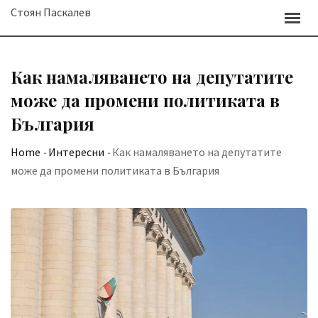
Skip
Стоян Паскалев
to
content
Как намаляването на депутатите
може да промени политиката в
България
Home
-
Интересни
-
Как намаляването на депутатите
може да промени политиката в България