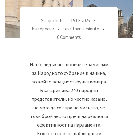
StoqnchoP
15.08.2025
Интересни
Less than a minute
0 Comments
Напоследък все повече се замислям
за Народното събрание и начина,
по който всъщност функционира.
България има 240 народни
представители, но честно казано,
не мога да се спра на мисълта, че
този брой често пречи на реалната
ефективност на парламента.
Колкото повече наблюдавам