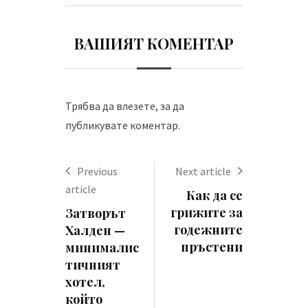
ВАШИЯТ КОМЕНТАР
Трябва да
влезете
, за да
публикувате коментар.
Previous
Next article
article
Как да се
грижите за
Затворът
годежните
Халден —
пръстени
минималис
тичният
хотел,
който