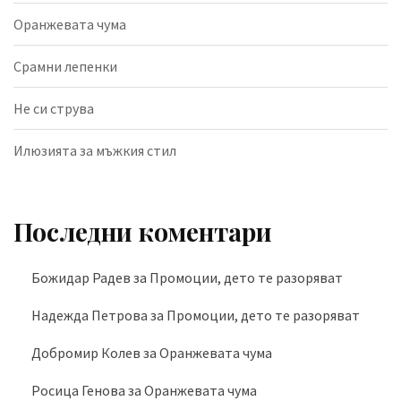
Оранжевата чума
Срамни лепенки
Не си струва
Илюзията за мъжкия стил
Последни коментари
Божидар Радев
за
Промоции, дето те разоряват
Надежда Петрова
за
Промоции, дето те разоряват
Добромир Колев
за
Оранжевата чума
Росица Генова
за
Оранжевата чума