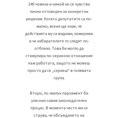
240 човека и никой не се чувства
лично отговорен за конкретни
решения. Когато депутатите са по-
малко, всеки ще знае, че
действията му са видими, измерими
и че избирателите го следят по-
отблизо. Това би могло да
стимулира по-сериозно отношение
към работата, защото не можеш
просто да се „скриеш“ в голямата
група.
Второ, по-малък парламент би
улеснил самия законодателен
процес. В момента често ми се
струва, че обсъждането на