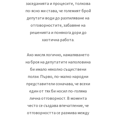
заседанията и процесите, толкова
по-ясно ми става, че големият брой
депутати води до разпиляване на
отговорностите, забавяне на
решенията и понякога дори до
хаотична работа.
Ако мисля логично, намаляването
на броя на депутатите наполовина
би имало няколко съществени
ползи. Първо, по-малко народни
представители означава, че всеки
един от тях би носил по-голяма
лична отговорност. В момента
често се създава впечатление, че
отговорността се размива между