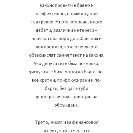
законопроекти е бавно и
неефективно, понякога дори
театрално. Много комисии, много
дебати, различни интереси –
всичко това води до забавяния и
компромиси, които понякога
обезсмислят самия текст на закона.
Ако депутатите бяха по-малко,
дискусиите биха могли да бъдат по-
конкретни, по-фокусирани и по-
бързи, без да се губи
демократичният принцип на
обсъждане.
Трето, мисля и за финансовия
аспект, който често се