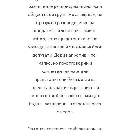
различните региони, малцинства и
обществени групи. Но аз вярвам, че
с разумно разпределение на
мандатите и ясни критерии за
избор, това представителство
може да се запази и с по-малък брой
депутати. Дори напротив – по-
малко, но по-отговорни и
компетентни народни
представители биха могли да
представляват избирателите си
много по-добре, защото няма да
бъдат „разпилени“ в огромна маса
от хора.
Затова все повече се убеждавам, че