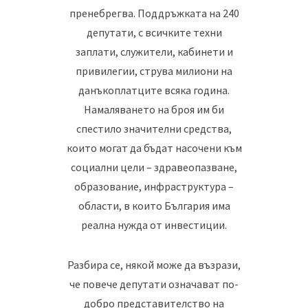
пренебрегва. Поддръжката на 240
депутати, с всичките техни
заплати, служители, кабинети и
привилегии, струва милиони на
данъкоплатците всяка година.
Намаляването на броя им би
спестило значителни средства,
които могат да бъдат насочени към
социални цели – здравеопазване,
образование, инфраструктура –
области, в които България има
реална нужда от инвестиции.
Разбира се, някой може да възрази,
че повече депутати означават по-
добро представителство на