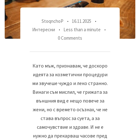
StoqnchoP
16.11.2025
Интересни
Less than a minute
0 Comments
Като мъж, признавам, че доскоро
идеята за козметични процедури
ми звучеше чуждо и леко странно.
Винаги съм мислил, че грижата за
външния вид е нещо повече за
жени, но с времето осъзнах, че не
става въпрос за суета, а за
самочувствие и здраве. И не е
нужно да прекарваш часове пред