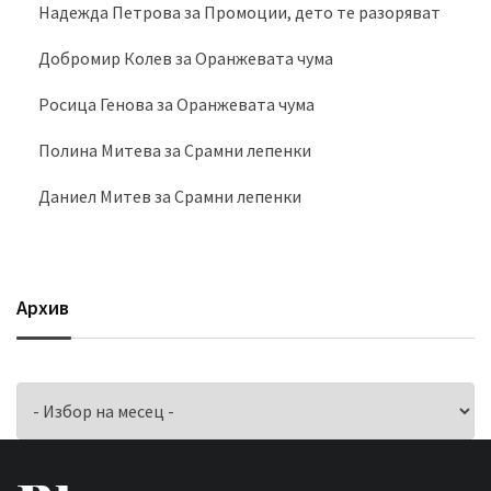
Надежда Петрова
за
Промоции, дето те разоряват
Добромир Колев
за
Оранжевата чума
Росица Генова
за
Оранжевата чума
Полина Митева
за
Срамни лепенки
Даниел Митев
за
Срамни лепенки
Архив
Архив