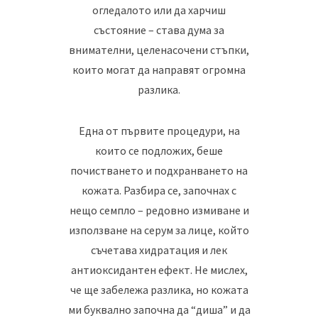
огледалото или да харчиш
състояние – става дума за
внимателни, целенасочени стъпки,
които могат да направят огромна
разлика.
Една от първите процедури, на
които се подложих, беше
почистването и подхранването на
кожата. Разбира се, започнах с
нещо семпло – редовно измиване и
използване на серум за лице, който
съчетава хидратация и лек
антиоксидантен ефект. Не мислех,
че ще забележа разлика, но кожата
ми буквално започна да “диша” и да