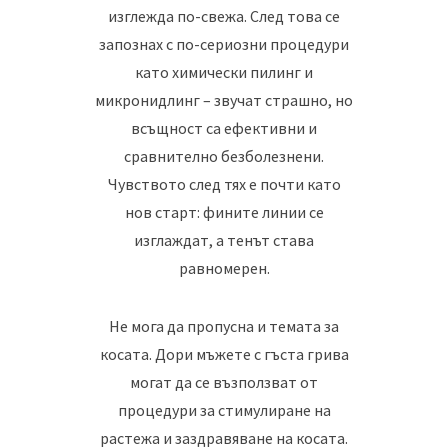
изглежда по-свежа. След това се
запознах с по-сериозни процедури
като химически пилинг и
микронидлинг – звучат страшно, но
всъщност са ефективни и
сравнително безболезнени.
Чувството след тях е почти като
нов старт: фините линии се
изглаждат, а тенът става
равномерен.
Не мога да пропусна и темата за
косата. Дори мъжете с гъста грива
могат да се възползват от
процедури за стимулиране на
растежа и заздравяване на косата.