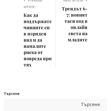
article
Трендът 6-
7: новият
Как да
таен код в
поддържате
онлайн
чиниите си
света на
в изряден
младите
вид и да
намалите
риска от
повреда при
тях
Търсене
Търсене