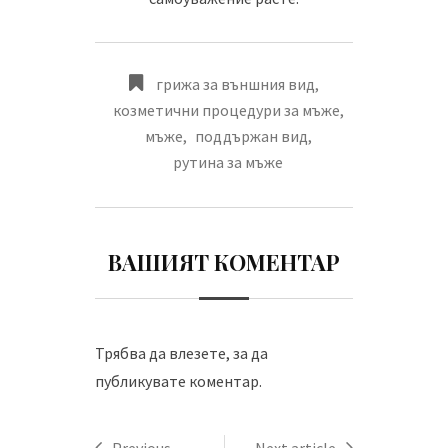
грижа за външния вид
,
козметични процедури за мъже
,
мъже
,
поддържан вид
,
рутина за мъже
ВАШИЯТ КОМЕНТАР
Трябва да
влезете
, за да
публикувате коментар.
Previous
Next article