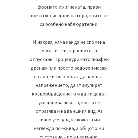
формата и хигиената, прави
впечатление дори на хора, които не
са особено наблюдателни.
И накрая, няма как да не спомена
масажите и терапиите за
отпускане. Процедури като лимфен
дренаж или просто редовен масаж
на лице и тяло могат да намалят
напрежението, да стимулират
кръвообращението и да ти дадат
усещане за лекота, което се
отразява и на външния вид. Аз
лично усещам, че кожата ми
изглежда по-жива, а общото ми
състояние – по-енергично.