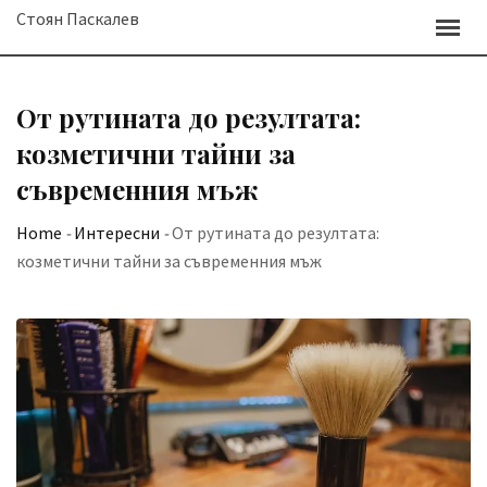
Skip
Стоян Паскалев
to
content
От рутината до резултата:
козметични тайни за
съвременния мъж
Home
-
Интересни
-
От рутината до резултата:
козметични тайни за съвременния мъж