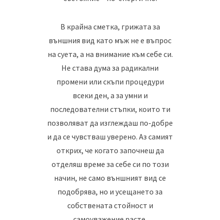
В крайна сметка, грижата за
външния вид като мъж не е въпрос
на суета, а на внимание към себе си.
Не става дума за радикални
промени или скъпи процедури
всеки ден, а за умни и
последователни стъпки, които ти
позволяват да изглеждаш по-добре
и да се чувстваш уверено. Аз самият
открих, че когато започнеш да
отделяш време за себе си по този
начин, не само външният вид се
подобрява, но и усещането за
собствената стойност и
самоуважение расте.