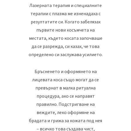
Лазерната терапия и специалните
терапии с плазма ме изненадаха с
резултатите си. Когато забелязах
първите нови косъмчета на
местата, където косата започваше
да се разрежда, си казах, че това
определено си заслужава усилието.
Бръсненето и оформянето на
лицевата коса също могат да се
превърнат в малка ритуална
процедура, ако се направят
правилно. Подстригване на
веждите, леко оформяне на
брадата и грижа за кожата под нея
– всичко това създава чист,