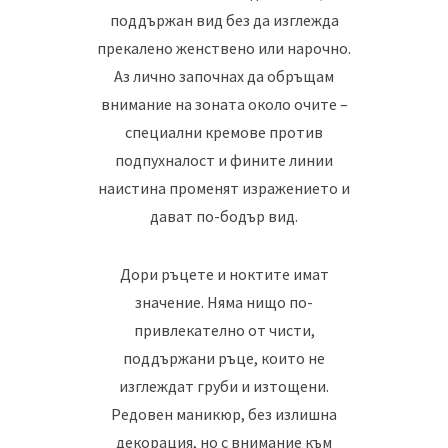
поддържан вид без да изглежда
прекалено женствено или нарочно.
Аз лично започнах да обръщам
внимание на зоната около очите –
специални кремове против
подпухналост и фините линии
наистина променят изражението и
дават по-бодър вид.
Дори ръцете и ноктите имат
значение. Няма нищо по-
привлекателно от чисти,
поддържани ръце, които не
изглеждат груби и изтощени.
Редовен маникюр, без излишна
декорация, но с внимание към