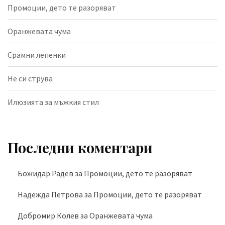
Промоции, дето те разоряват
Оранжевата чума
Срамни лепенки
Не си струва
Илюзията за мъжкия стил
Последни коментари
Божидар Радев
за
Промоции, дето те разоряват
Надежда Петрова
за
Промоции, дето те разоряват
Добромир Колев
за
Оранжевата чума