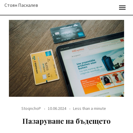
Skip
Стоян Паскалев
to
content
StoqnchoP
10.06.2024
Less than a minute
Пазаруване на бъдещето