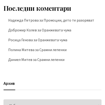
Последни коментари
Надежда Петрова
за
Промоции, дето те разоряват
Добромир Колев
за
Оранжевата чума
Росица Генова
за
Оранжевата чума
Полина Митева
за
Срамни лепенки
Даниел Митев
за
Срамни лепенки
Архив
Архив