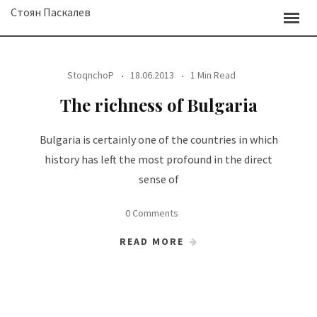
Skip
Стоян Паскалев
to
content
StoqnchoP
18.06.2013
1 Min Read
The richness of Bulgaria
Bulgaria is certainly one of the countries in which
history has left the most profound in the direct
sense of
0 Comments
READ MORE