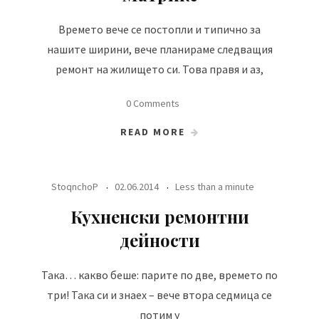
Времето вече се постопли и типично за
нашите ширини, вече планираме следващия
ремонт на жилището си. Това правя и аз,
0 Comments
READ MORE
StoqnchoP
02.06.2014
Less than a minute
Кухненски ремонтни
дейности
Така… какво беше: парите по две, времето по
три! Така си и знаех – вече втора седмица се
потим у