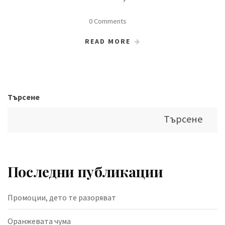
0 Comments
READ MORE
Търсене
Търсене
Последни публикации
Промоции, дето те разоряват
Оранжевата чума