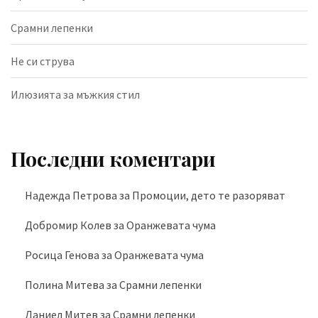
Срамни лепенки
Не си струва
Илюзията за мъжкия стил
Последни коментари
Надежда Петрова
за
Промоции, дето те разоряват
Добромир Колев
за
Оранжевата чума
Росица Генова
за
Оранжевата чума
Полина Митева
за
Срамни лепенки
Даниел Митев
за
Срамни лепенки