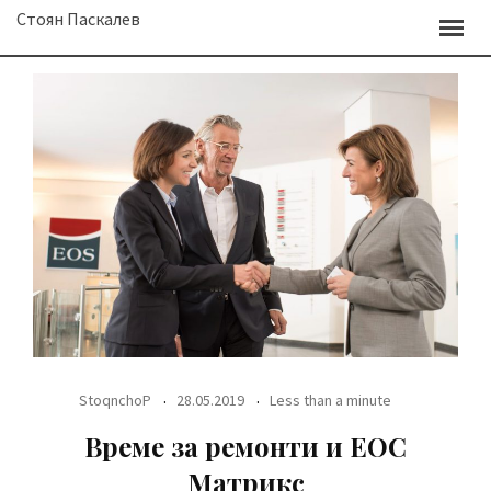
Skip
Стоян Паскалев
to
content
StoqnchoP
28.05.2019
Less than a minute
Време за ремонти и ЕОС
Матрикс