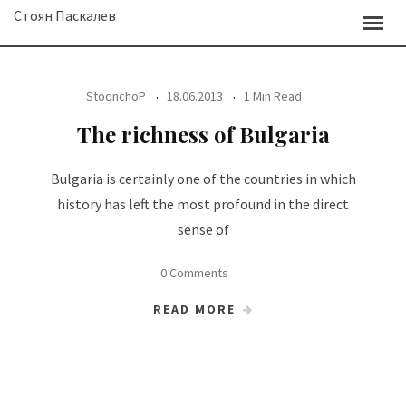
Skip
Стоян Паскалев
to
content
StoqnchoP
18.06.2013
1 Min Read
The richness of Bulgaria
Bulgaria is certainly one of the countries in which
history has left the most profound in the direct
sense of
0 Comments
READ MORE