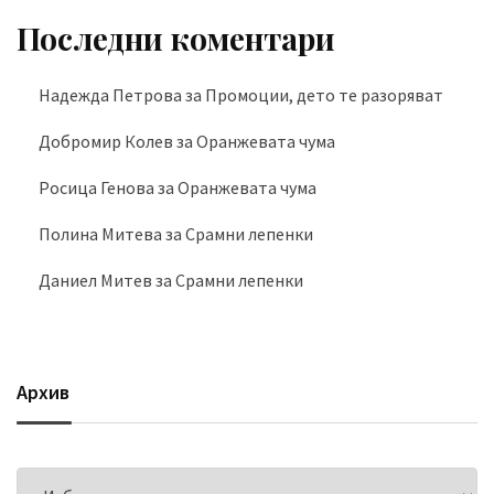
Последни коментари
Надежда Петрова
за
Промоции, дето те разоряват
Добромир Колев
за
Оранжевата чума
Росица Генова
за
Оранжевата чума
Полина Митева
за
Срамни лепенки
Даниел Митев
за
Срамни лепенки
Архив
Архив