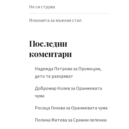
Не си струва
Илюзията за мъжкия стил
Последни
коментари
Надежда Петрова
за
Промоции,
дето те разоряват
Добромир Колев
за
Оранжевата
чума
Росица Генова
за
Оранжевата чума
Полина Митева
за
Срамни лепенки