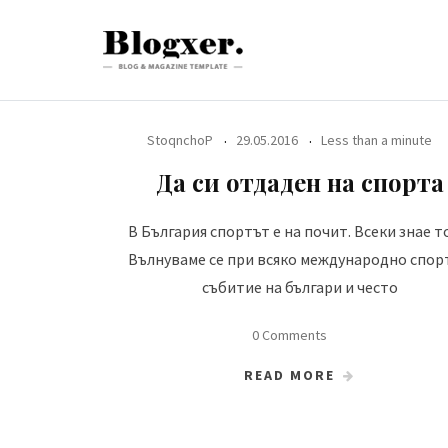
Skip
to
content
StoqnchoP
29.05.2016
Less than a minute
Да си отдаден на спорта
В България спортът е на почит. Всеки знае т
Вълнуваме се при всяко международно спор
събитие на българи и често
0 Comments
READ MORE