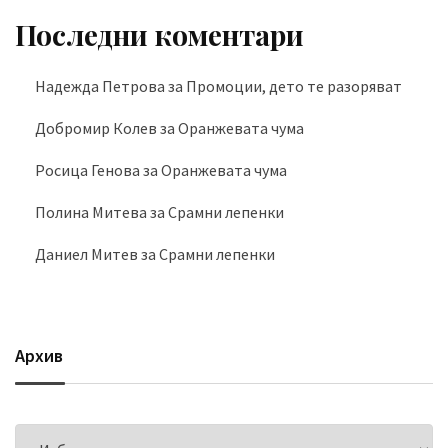
Последни коментари
Надежда Петрова
за
Промоции, дето те разоряват
Добромир Колев
за
Оранжевата чума
Росица Генова
за
Оранжевата чума
Полина Митева
за
Срамни лепенки
Даниел Митев
за
Срамни лепенки
Архив
Архив