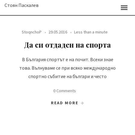
Skip
Стоян Паскалев
to
content
StoqnchoP
29.05.2016
Less than a minute
Да си отдаден на спорта
В България спортът е на почит. Всеки знае
това. Вълнуваме се при всяко международно
спортно събитие на българи и често
0 Comments
READ MORE