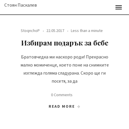
Skip
Стоян Паскалев
to
content
StoqnchoP
22.05.2017
Less than a minute
Избирам подарък за бебе
Братовчедка ми наскоро роди! Прекрасно
малко момиченце, което поне на снимките
изглежда голяма сладурана. Скоро ще ги
посетя, за да
0 Comments
READ MORE