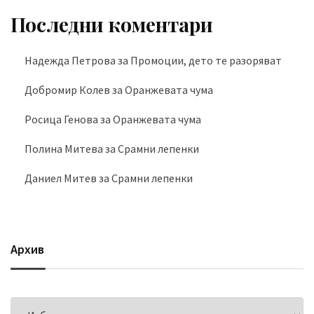
Последни коментари
Надежда Петрова
за
Промоции, дето те разоряват
Добромир Колев
за
Оранжевата чума
Росица Генова
за
Оранжевата чума
Полина Митева
за
Срамни лепенки
Даниел Митев
за
Срамни лепенки
Архив
Архив