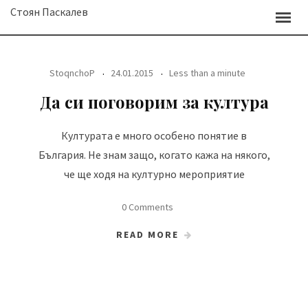
Skip
Стоян Паскалев
to
content
StoqnchoP
24.01.2015
Less than a minute
Да си поговорим за култура
Културата е много особено понятие в
България. Не знам защо, когато кажа на някого,
че ще ходя на културно мероприятие
0 Comments
READ MORE