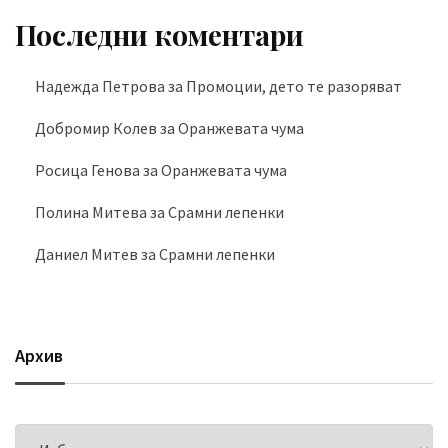
Последни коментари
Надежда Петрова
за
Промоции, дето те разоряват
Добромир Колев
за
Оранжевата чума
Росица Генова
за
Оранжевата чума
Полина Митева
за
Срамни лепенки
Даниел Митев
за
Срамни лепенки
Архив
Архив