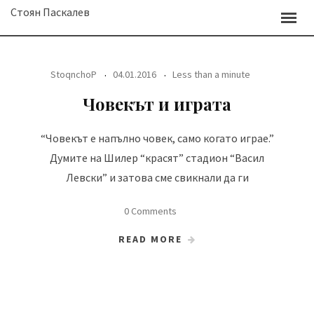
Skip
Стоян Паскалев
to
content
StoqnchoP
04.01.2016
Less than a minute
Човекът и играта
“Човекът е напълно човек, само когато играе.”
Думите на Шилер “красят” стадион “Васил
Левски” и затова сме свикнали да ги
0 Comments
READ MORE