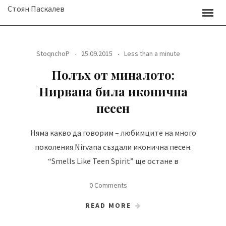
Skip
Стоян Паскалев
to
content
StoqnchoP
25.09.2015
Less than a minute
Полъх от миналото:
Нирвана била иконична
песен
Няма какво да говорим – любимците на много
поколения Nirvana създали иконична песен.
“Smells Like Teen Spirit” ще остане в
0 Comments
READ MORE