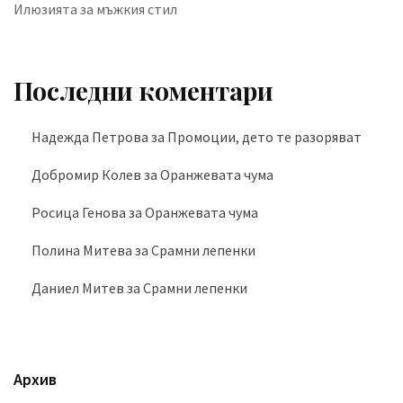
Илюзията за мъжкия стил
Последни коментари
Надежда Петрова
за
Промоции, дето те разоряват
Добромир Колев
за
Оранжевата чума
Росица Генова
за
Оранжевата чума
Полина Митева
за
Срамни лепенки
Даниел Митев
за
Срамни лепенки
Архив