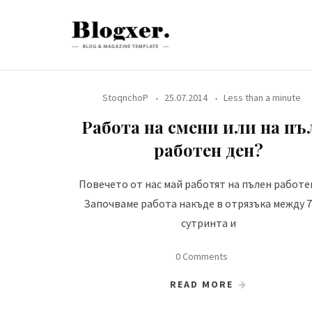
Skip
to
content
StoqnchoP
25.07.2014
Less than a minute
Работа на смени или на пъ
работен ден?
Повечето от нас май работят на пълен работен
Започваме работа накъде в отрязъка между 7
сутринта и
0 Comments
READ MORE