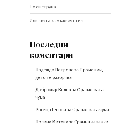
Не си струва
Илюзията за мъжкия стил
Последни
коментари
Надежда Петрова
за
Промоции,
дето те разоряват
Добромир Колев
за
Оранжевата
чума
Росица Генова
за
Оранжевата чума
Полина Митева
за
Срамни лепенки