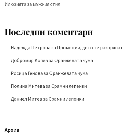
Илюзията за мъжкия стил
Последни коментари
Надежда Петрова
за
Промоции, дето те разоряват
Добромир Колев
за
Оранжевата чума
Росица Генова
за
Оранжевата чума
Полина Митева
за
Срамни лепенки
Даниел Митев
за
Срамни лепенки
Архив