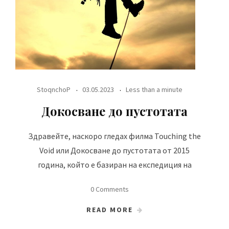
StoqnchoP
03.05.2023
Less than a minute
Докосване до пустотата
Здравейте, наскоро гледах филма Touching the
Void или Докосване до пустотата от 2015
година, който е базиран на експедиция на
0 Comments
READ MORE