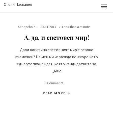
Skip
Стоян Паскалев
to
content
StoqnchoP
03.11.2014
Less than a minute
А, да, и световен мир!
Дали наистина световният мир е реално
възможен? На мен ми изглежда по-скоро като
една утопична идея, която кандидатките за
„Мис
0 Comments
READ MORE