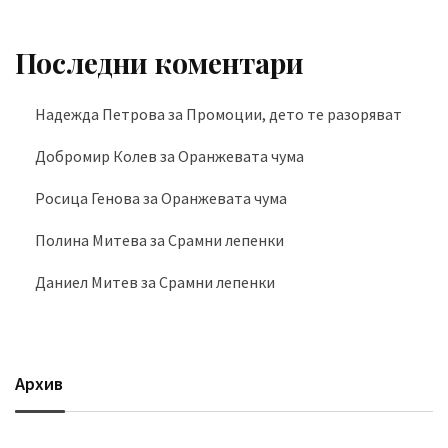
Последни коментари
Надежда Петрова
за
Промоции, дето те разоряват
Добромир Колев
за
Оранжевата чума
Росица Генова
за
Оранжевата чума
Полина Митева
за
Срамни лепенки
Даниел Митев
за
Срамни лепенки
Архив