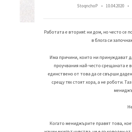
StoqnchoP
10.04.2020
Работата е вторияt ни дом, но често се п
в блога си започнах
Има причини, които ни принуждават да
проучвания най-често срещаната е 
единствено от това да се свърши дадена
срещу тях стоят хора, а не роботи. Т
мениджъ
Не
Когато мениджърите правят това, коет
начин екипът чувства, че е ръководен от