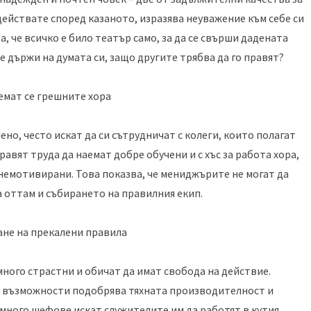
ействате според казаното, изразява неуважение към себе си
а, че всичко е било театър само, за да се свърши дадената
е държи на думата си, защо другите трябва да го правят?
емат се грешните хора
но, често искат да си сътрудничат с колеги, които полагат
авят труда да наемат добре обучени и с хъс за работа хора,
немотивирани. Това показва, че мениджърите не могат да
 оттам и събирането на правилния екип.
ане на прекалени правила
много страстни и обичат да имат свобода на действие.
и възможности подобрява тяхната производителност и
много шефове искат служителите им да работят в кутия,