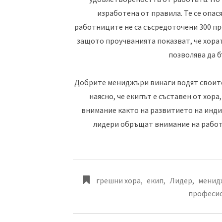
изработена от правила. Те се опас
работниците не са съсредоточени 300 пр
защото проучванията показват, че хорат
позволява да б
Добрите мениджъри винаги водят своите 
наясно, че екипът е съставен от хор
внимание както на развитието на инди
лидери обръщат внимание на работа
грешни хора
,
екип
,
Лидер
,
менид
професи