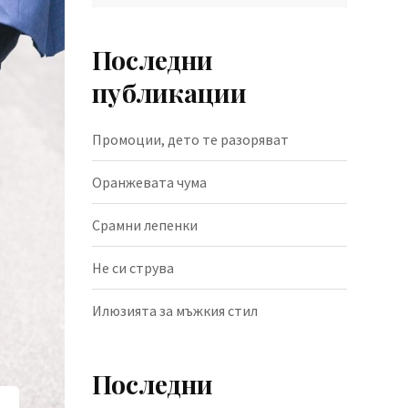
Последни
публикации
Промоции, дето те разоряват
Оранжевата чума
Срамни лепенки
Не си струва
Илюзията за мъжкия стил
Последни