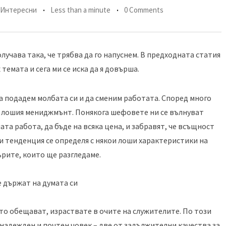
Интересни
Less than a minute
0 Comments
олучава така, че трябва да го напуснем. В предходната статия
 темата и сега ми се иска да я довърша.
 подадем молбата си и да сменим работата. Според много
в лошия мениджмънт. Понякога шефовете ни се вълнуват
та работа, да бъде на всяка цена, и забравят, че всъщност
ази тенденция се определя с някои лоши характеристики на
рите, които ще разгледаме.
 държат на думата си
о обещават, израствате в очите на служителите. По този
 надежден и почтен човек – две от задължителни качества за