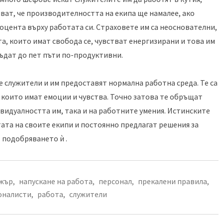
яват, че производителността на екипа ще намалее, ако
оцента върху работата си. Страховете им са неоснователни,
а, които имат свобода се, чувстват енергизирани и това им
ъдат до пет пъти по-продуктивни.
служители и им предоставят нормална работна среда. Те са
а, които имат емоции и чувства. Точно затова те обръщат
видуалността им, така и на работните умения. Истинските
та на своите екипи и постоянно предлагат решения за
подобряването ѝ .
жър
,
напускане на работа
,
персонал
,
прекалени правила
,
оналисти
,
работа
,
служители