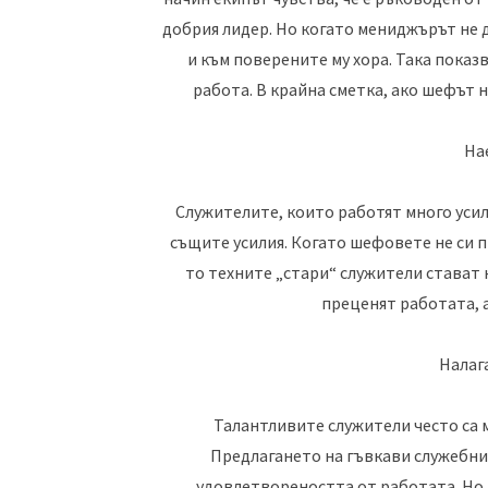
добрия лидер. Но когато мениджърът не д
и към поверените му хора. Така показв
работа. В крайна сметка, ако шефът н
На
Служителите, които работят много усиле
същите усилия. Когато шефовете не си пр
то техните „стари“ служители стават 
преценят работата, а
Налаг
Талантливите служители често са 
Предлагането на гъвкави служебн
удовлетвореността от работата. Но 