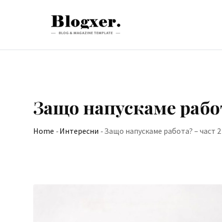
Skip
to
content
Защо напускаме работ
Home
-
Интересни
-
Защо напускаме работа? – част 2