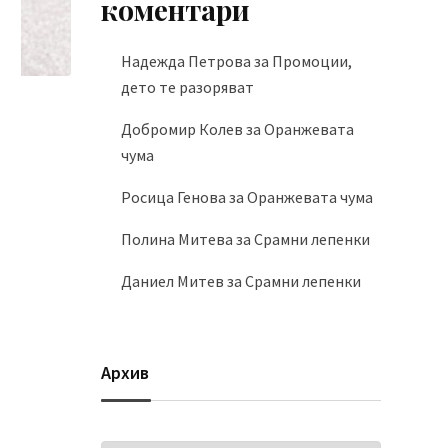
коментари
Надежда Петрова
за
Промоции,
дето те разоряват
Добромир Колев
за
Оранжевата
чума
Росица Генова
за
Оранжевата чума
Полина Митева
за
Срамни лепенки
Даниел Митев
за
Срамни лепенки
Архив
Архив