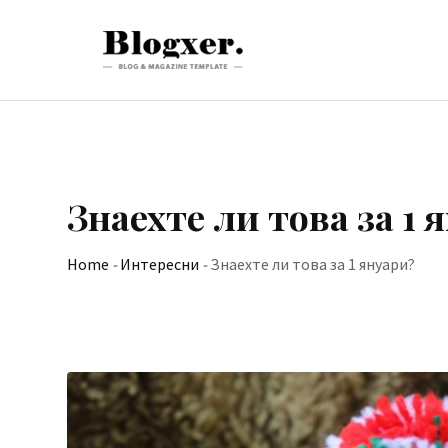
Skip
to
content
Знаехте ли това за 1 
Home
-
Интересни
-
Знаехте ли това за 1 януари?