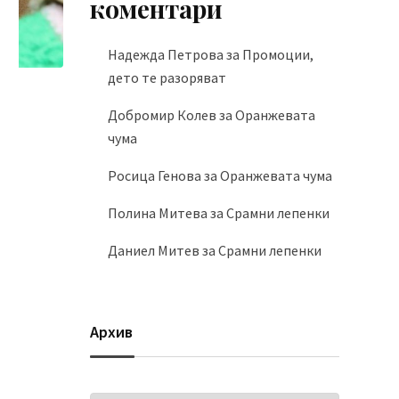
коментари
Надежда Петрова
за
Промоции,
дето те разоряват
Добромир Колев
за
Оранжевата
чума
Росица Генова
за
Оранжевата чума
Полина Митева
за
Срамни лепенки
Даниел Митев
за
Срамни лепенки
Архив
Архив