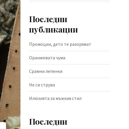
Последни
публикации
Промоции, дето те разоряват
Оранжевата чума
Срамни лепенки
Не си струва
Илюзията за мъжкия стил
Последни