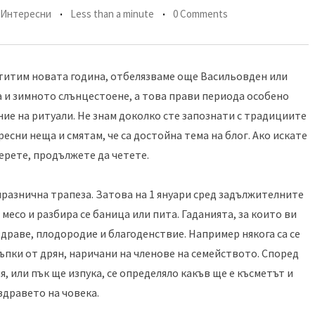
Интересни
Less than a minute
0 Comments
еститим новата година, отбелязваме още Васильовден или
пва и зимното слънцестоене, а това прави периода особено
ние на ритуали. Не знам доколко сте запознати с традициите
ресни неща и смятам, че са достойна тема на блог. Ако искате
берете, продължете да четете.
 празнична трапеза. Затова на 1 януари сред задължителните
месо и разбира се баница или пита. Гаданията, за които ви
 здраве, плодородие и благоденствие. Например някога са се
ъпки от дрян, наричани на членове на семейството. Според
, или пък ще изпука, се определяло какъв ще е късметът и
здравето на човека.