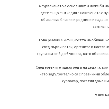
А сурвакането е основният и може би на
дете също съм ходил с накичената с п
обикаляме близки и роднини и падаше г
замяна п
Това реално е и същността на обичая, к
след първи петли, ергените в населен
групички от 3 до 6 човека, като обиколк
След ергените идвал ред и на децата, коит
като задължително са с празнични обле
сурвакар, посетил дома им
А вие к