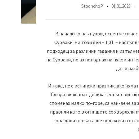
StoqnchoP
01.01.2023
В началото на януари, освен че си ч
Сурваки. На този ден – 1.01. – настъ
подходящ за различни гадания и изпълне
на Сурваки, но аз попаднах на някои инте
да ги раз
И така, не е истински празник, ако няма
блюда включват деликатес със свинско 
споменах малко по-горе, са най-вече за
правили като в огнището се хвърляли п
това дали пъпката ще подскочи в огъня