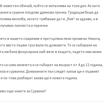
й-известен обичай, който се изпълнява на този ден. Аз като
уканки и сушени плодове дрянова пръчка. Традиция беше да
оляма веселба, когато трябваше да ги „бия“ за здраве, а в
олучавах лакомста и парички.
оято в нашето съвремие е претърпяла леки промени. Някога,
ото място първи тръгвали по домовете. Те се събирали на
ата им била фокусирана най-вече в къщите, където има моми.
о са само момчета и се събират на възраст от 4 до 12 години,
кла и сурвачки. Домакините пък следят какъв ще е първият
 и по това разбират каква ще е новата година.
акво още знаете за Сурваки?