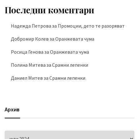
Последни коментари
Надежда Петрова
за
Промоции, дето те разоряват
Добромир Колев
за
Оранжевата чума
Росица Генова
за
Оранжевата чума
Полина Митева
за
Срамни лепенки
Даниел Митев
за
Срамни лепенки
Архив
Архив