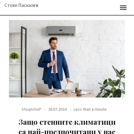
Skip
Стоян Паскалев
to
content
StoqnchoP
26.07.2024
Less than a minute
Защо стенните климатици
са най-предпочитани у нас