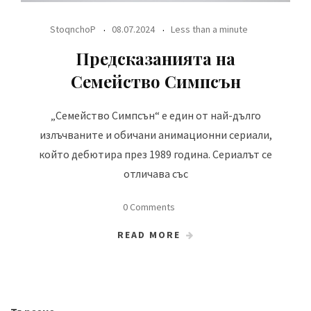
StoqnchoP
08.07.2024
Less than a minute
Предсказанията на
Семейство Симпсън
„Семейство Симпсън“ е един от най-дълго
излъчваните и обичани анимационни сериали,
който дебютира през 1989 година. Сериалът се
отличава със
0 Comments
READ MORE