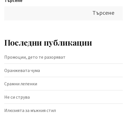
Търсене
Търсене
Последни публикации
Промоции, дето те разоряват
Оранжевата чума
Срамни лепенки
Не си струва
Илюзията за мъжкия стил