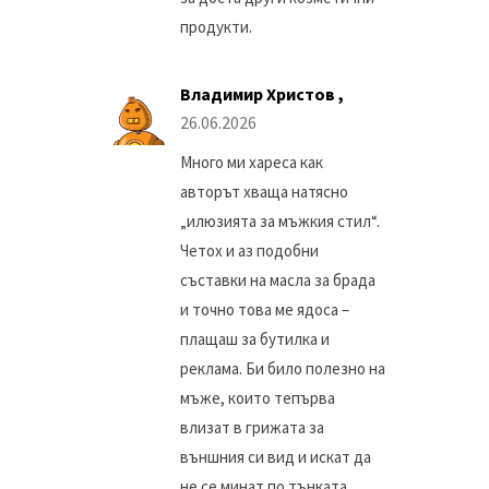
продукти.
Владимир Христов ,
26.06.2026
Много ми хареса как
авторът хваща натясно
„илюзията за мъжкия стил“.
Четох и аз подобни
съставки на масла за брада
и точно това ме ядоса –
плащаш за бутилка и
реклама. Би било полезно на
мъже, които тепърва
влизат в грижата за
външния си вид и искат да
не се минат по тънката