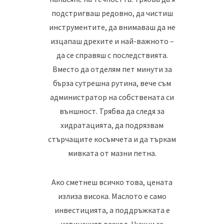
подстригваш редовно, да чистиш
инструментите, да внимаваш да не
изцапаш дрехите и най-важното –
да се справяш с последствията.
Вместо да отделям пет минути за
бърза сутрешна рутина, вече съм
администратор на собствената си
външност. Трябва да следя за
хидратацията, да подрязвам
стърчащите косъмчета и да търкам
мивката от мазни петна.
Ако сметнеш всичко това, цената
излиза висока. Маслото е само
инвестицията, а поддръжката е