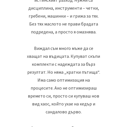
истинският разход. Нужни са
дисциплина, инструменти – четки,
гребени, машинки – и грижа за тях.
Без тях маслото не прави брадата
подредена, а просто я омазнява.
Виждал съм много мъже да се
хващат на въдицата. Купуват скъпи
комплекти с надеждата за бърз
резултат. Но няма „кратки пътища“.
Има само оптимизация на
процесите. Ако не оптимизираш
времето си, просто си купуваш нов
вид хаос, който ухае на кедър и
сандалово дърво.