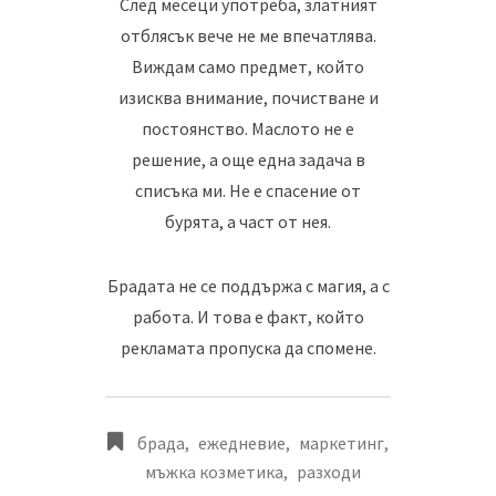
След месеци употреба, златният
отблясък вече не ме впечатлява.
Виждам само предмет, който
изисква внимание, почистване и
постоянство. Маслото не е
решение, а още една задача в
списъка ми. Не е спасение от
бурята, а част от нея.
Брадата не се поддържа с магия, а с
работа. И това е факт, който
рекламата пропуска да спомене.
брада
,
ежедневие
,
маркетинг
,
мъжка козметика
,
разходи