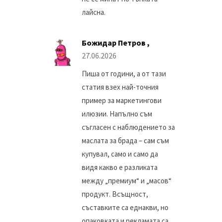
лайсна.
Божидар Петров ,
27.06.2026
Пиша от години, а от тази
статия взех най-точния
пример за маркетингови
илюзии. Напълно съм
съгласен с наблюдението за
маслата за брада – сам съм
купувал, само и само да
видя какво е разликата
между „премиум“ и „масов“
продукт. Всъщност,
съставките са еднакви, но
опаковката и рекламата са