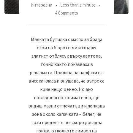
Интересни
Less than a minute
4 Comments
Малката бутилка с масло за брада
стои на бюрото ми и хвърля
златист отблясък върху лаптопа,
точно както показваха в
рекламата. Прилича на парфюм от
висока класа и внушава, че вътре се
крие нещо ценно. Но ако
погледнеш по-внимателно, ще
видиш мазни отпечатъци и лепкава
зона около капачката – белег, че
този предмет е по-скоро досадна
грижа, отколкото символ на