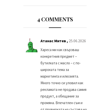
4 COMMENTS
Атанас Митев ,
25.06.2026
Хареса ми как свързваш
конкретния предмет –
бутилката с масло – с по-
широката тема за
маркетинга и илюзията.
Много точно си уловил как
рекламата не продава самия
продукт, а обещание за
промяна. Впечатлен съм и
от проверката на състава на