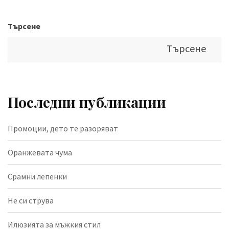
Търсене
Търсене
Последни публикации
Промоции, дето те разоряват
Оранжевата чума
Срамни лепенки
Не си струва
Илюзията за мъжкия стил