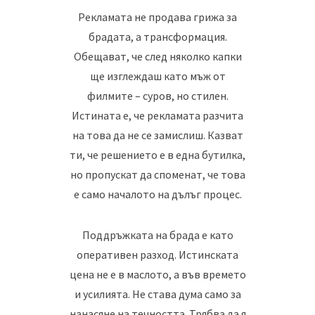
Рекламата не продава грижа за
брадата, а трансформация.
Обещават, че след няколко капки
ще изглеждаш като мъж от
филмите – суров, но стилен.
Истината е, че рекламата разчита
на това да не се замислиш. Казват
ти, че решението е в една бутилка,
но пропускат да споменат, че това
е само началото на дълъг процес.
Поддръжката на брада е като
оперативен разход. Истинската
цена не е в маслото, а във времето
и усилията. Не става дума само за
нанасяне на течността. Трябва да я