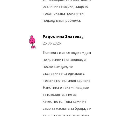
различните марки, защото
това показва практичен
подход към проблема.
Радостина Златева ,
25.06.2026
Понякога и аз се подвеждам
по красивите опаковки, а
после виждам, че
съставките са еднакви с
тези на по-евтиния вариант.
Наистина е така – плащаме
за илюзията, а не за
качеството. Това важи не
само за маслата за брада, а и
за доста други козметични