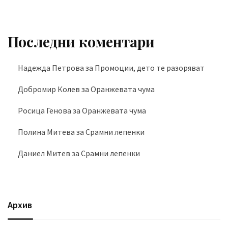
Последни коментари
Надежда Петрова
за
Промоции, дето те разоряват
Добромир Колев
за
Оранжевата чума
Росица Генова
за
Оранжевата чума
Полина Митева
за
Срамни лепенки
Даниел Митев
за
Срамни лепенки
Архив