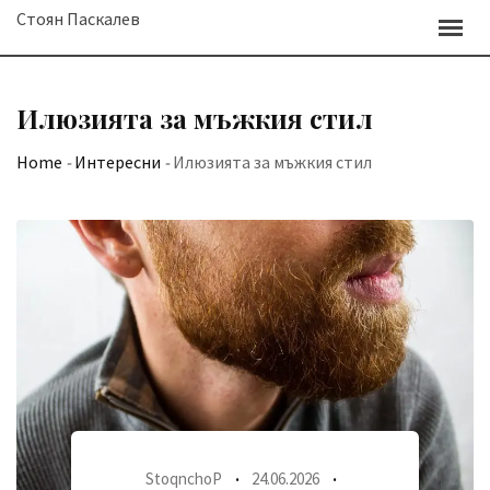
Skip
Стоян Паскалев
to
content
Илюзията за мъжкия стил
Home
-
Интересни
-
Илюзията за мъжкия стил
StoqnchoP
24.06.2026