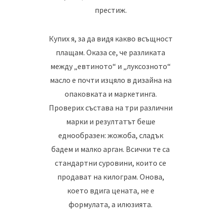
престиж.
Купих я, за да видя какво всъщност
плащам. Оказа се, че разликата
между „евтиното“ и „луксозното“
масло е почти изцяло в дизайна на
опаковката и маркетинга.
Проверих състава на три различни
марки и резултатът беше
еднообразен: жожоба, сладък
бадем и малко арган. Всички те са
стандартни суровини, които се
продават на килограм. Онова,
което вдига цената, не е
формулата, а илюзията.