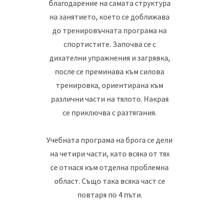
благодарение на самата структура
на занятието, което се доближава
до тренировъчната програма на
спортистите. Започва се с
дихателни упражнения и загрявка,
после се преминава към силова
тренировка, ориентирана към
различни части на тялото. Накрая
се приключва с разтягания.
Учебната програма на брога се дели
на четири части, като всяка от тях
се отнася към отделна проблемна
област. Също така всяка част се
повтаря по 4 пъти.