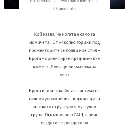
Интересни
Less than a minute
0 Comments
Кой казва, че йогата е само за
момичета? От няколко години под
прожекторите се появи нов стил –
Брога – ориентиран предимно към
мъжете. Днес ще ви разкажа за
него.
Брога или мъжка йога е система от
силови упражнения, подходящи за
мъжката структура и мускулни
групи. Тя възниква в САЩ, а неин
създател е звездата на