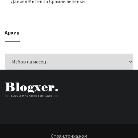
Даниел Митев
за
Срамни лепенки
Архив
Архив
Стоян.точка.ком