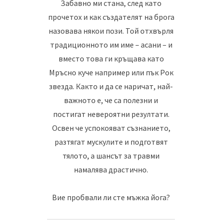
Забавно ми стана, след като
прочетох и как създателят на брога
назовава някои пози. Той отхвърля
традиционното им име – асани – и
вместо това ги кръщава като
Мръсно куче например или пък Рок
звезда. Както и да се наричат, най-
важното е, че са полезни и
постигат невероятни резултати.
Освен че успокояват съзнанието,
разтягат мускулите и подготвят
тялото, а шансът за травми
намалява драстично.
Вие пробвали ли сте мъжка йога?