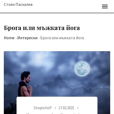
Skip
Стоян Паскалев
to
content
Брога или мъжката йога
Home
-
Интересни
-
Брога или мъжката йога
StoqnchoP
17.02.2021