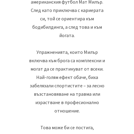
американския футбол Мат Милър.
След като приключва с кариерата
си, той се ориентира към
бодибилдинга, а след това и към
йогата.
Упражненията, които Милър
включва към брога са комплексни и
могат да се практикуват от всеки.
Най-голям ефект обаче, биха
забелязали спортистите – за лесно
възстановяване на травма или
израстване в професионално
отношение.
Това може би се постига,