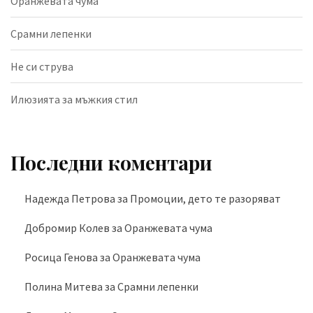
Оранжевата чума
Срамни лепенки
Не си струва
Илюзията за мъжкия стил
Последни коментари
Надежда Петрова
за
Промоции, дето те разоряват
Добромир Колев
за
Оранжевата чума
Росица Генова
за
Оранжевата чума
Полина Митева
за
Срамни лепенки