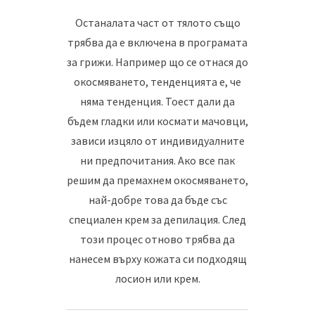
Останалата част от тялото също
трябва да е включена в програмата
за грижи. Например що се отнася до
окосмяването, тенденцията е, че
няма тенденция. Тоест дали да
бъдем гладки или космати мачовци,
зависи изцяло от индивидуалните
ни предпочитания. Ако все пак
решим да премахнем окосмяването,
най-добре това да бъде със
специален крем за депилация. След
този процес отново трябва да
нанесем върху кожата си подходящ
лосион или крем.