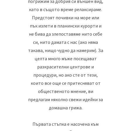
погрижим за добрия си външен вид,
като в същото време релаксираме.
Предстоят почивки на море или
пък излети в планински курорти и
не бива да злепоставяме нито себе
си, нито дамата с нас (ако няма
такава, нищо чудно да намерим). За
целта много мъже посещават
разкрасителни центрове и
процедури, но ако сте от тези,
които все още се притесняват от
общественото мнение, ви
предлагам няколко свежи идейки за
домашна грижа.
Първата стъпка е насочена към