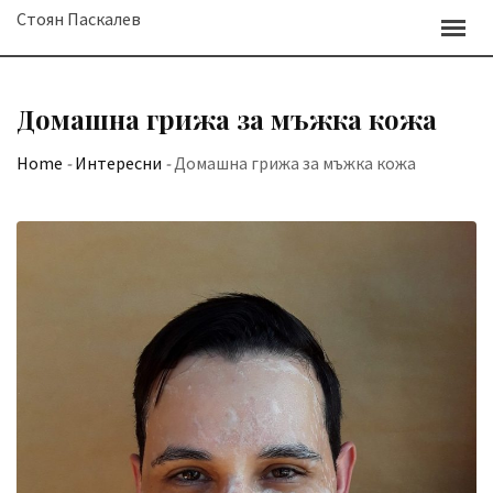
Skip
Стоян Паскалев
to
content
Домашна грижа за мъжка кожа
Home
-
Интересни
-
Домашна грижа за мъжка кожа