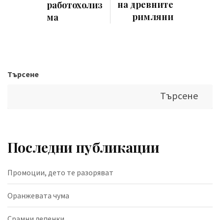
на древните
работохолиз
римляни
ма
Търсене
Търсене
Последни публикации
Промоции, дето те разоряват
Оранжевата чума
Срамни лепенки