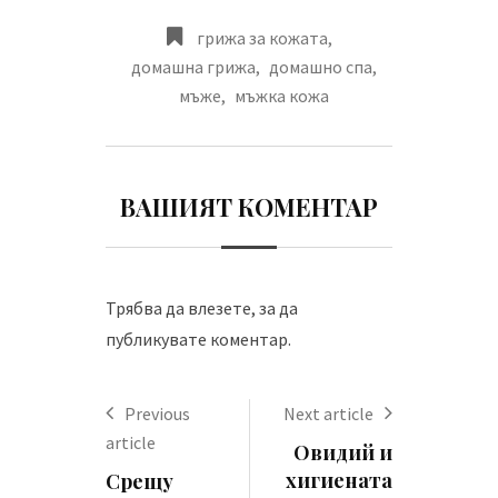
грижа за кожата
,
домашна грижа
,
домашно спа
,
мъже
,
мъжка кожа
ВАШИЯТ КОМЕНТАР
Трябва да
влезете
, за да
публикувате коментар.
Previous
Next article
article
Овидий и
хигиената
Срещу