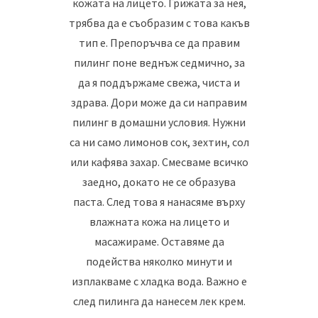
кожата на лицето. Грижата за нея,
трябва да е съобразим с това какъв
тип е. Препоръчва се да правим
пилинг поне веднъж седмично, за
да я поддържаме свежа, чиста и
здрава. Дори може да си направим
пилинг в домашни условия. Нужни
са ни само лимонов сок, зехтин, сол
или кафява захар. Смесваме всичко
заедно, докато не се образува
паста. След това я нанасяме върху
влажната кожа на лицето и
масажираме. Оставяме да
подейства няколко минути и
изплакваме с хладка вода. Важно е
след пилинга да нанесем лек крем.