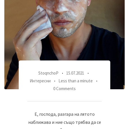
StoqnchoP
15.07.2021
Интересни
Less than a minute
0 Comments
Е, господа, разгара на лятото
наближава и ние също трябва да се