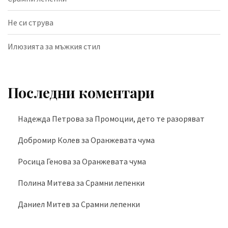
Не си струва
Илюзията за мъжкия стил
Последни коментари
Надежда Петрова
за
Промоции, дето те разоряват
Добромир Колев
за
Оранжевата чума
Росица Генова
за
Оранжевата чума
Полина Митева
за
Срамни лепенки
Даниел Митев
за
Срамни лепенки