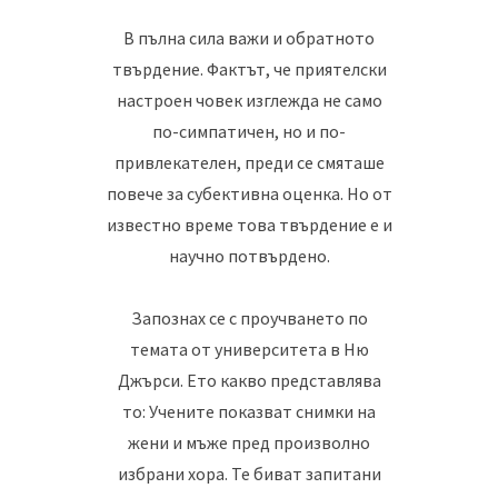
В пълна сила важи и обратното
твърдение. Фактът, че приятелски
настроен човек изглежда не само
по-симпатичен, но и по-
привлекателен, преди се смяташе
повече за субективна оценка. Но от
известно време това твърдение е и
научно потвърдено.
Запознах се с проучването по
темата от университета в Ню
Джърси. Ето какво представлява
то: Учените показват снимки на
жени и мъже пред произволно
избрани хора. Те биват запитани