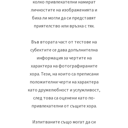
колко привлекателни намират
личностите на изображенията и
биха ли могли да си представят
приятелство или връзка с тях.
Във втората част от тестове на
субектите се дава допълнителна
информация за чертите на
характера на фотографираните
хора. Тези, на които са преписани
положителни черти на характера
като дружелюбност и услужливост,
след това са оценени като по-
привлекателни от същите хора.
Изпитваните също могат да си