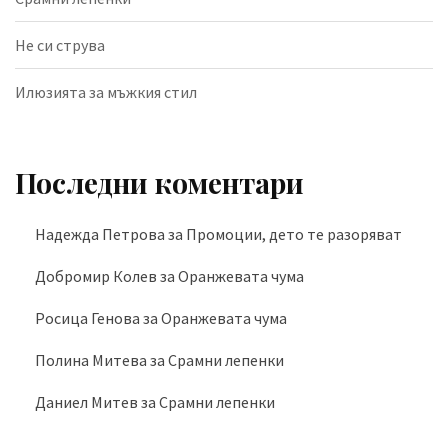
Не си струва
Илюзията за мъжкия стил
Последни коментари
Надежда Петрова
за
Промоции, дето те разоряват
Добромир Колев
за
Оранжевата чума
Росица Генова
за
Оранжевата чума
Полина Митева
за
Срамни лепенки
Даниел Митев
за
Срамни лепенки