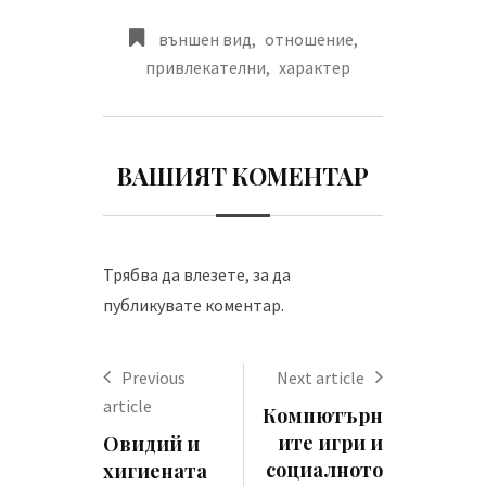
външен вид
,
отношение
,
привлекателни
,
характер
ВАШИЯТ КОМЕНТАР
Трябва да
влезете
, за да
публикувате коментар.
Previous
Next article
article
Компютърн
ите игри и
Овидий и
социалното
хигиената