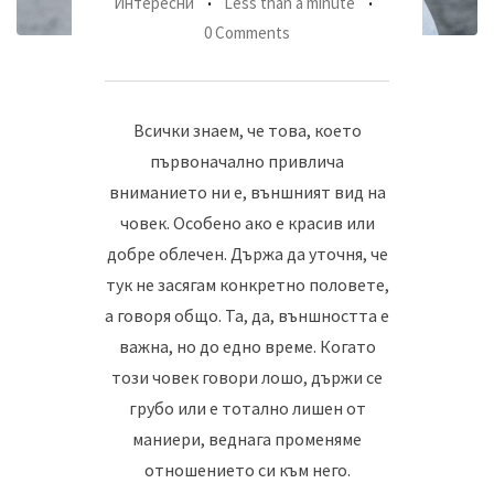
Интересни
Less than a minute
0 Comments
Всички знаем, че това, което
първоначално привлича
вниманието ни е, външният вид на
човек. Особено ако е красив или
добре облечен. Държа да уточня, че
тук не засягам конкретно половете,
а говоря общо. Та, да, външността е
важна, но до едно време. Когато
този човек говори лошо, държи се
грубо или е тотално лишен от
маниери, веднага променяме
отношението си към него.