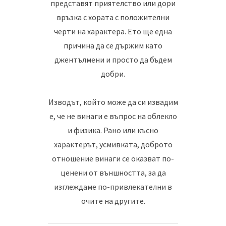
представят приятелство или дори
връзка с хората с положителни
черти на характера. Ето ще една
причина да се държим като
джентълмени и просто да бъдем
добри.
Изводът, който може да си извадим
е, че не винаги е въпрос на облекло
и физика. Рано или късно
характерът, усмивката, доброто
отношение винаги се оказват по-
ценени от външността, за да
изглеждаме по-привлекателни в
очите на другите.