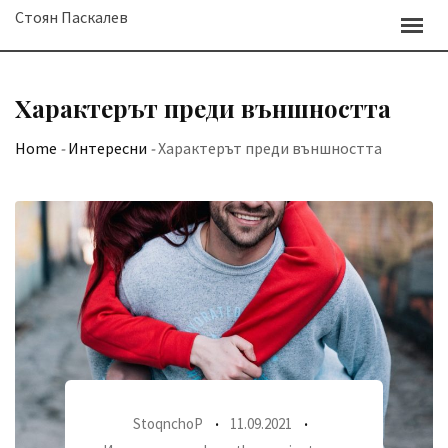
Skip
Стоян Паскалев
to
content
Характерът преди външността
Home
-
Интересни
-
Характерът преди външността
StoqnchoP
11.09.2021