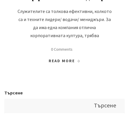
Служителите са толкова ефективни, колкото
са и техните лидери/ водачи/ мениджъри. За
да има една компания отлична
корпоративната култура, трябва
0 Comments
READ MORE
Търсене
Търсене