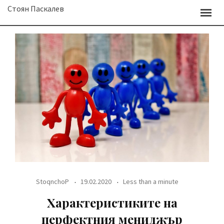
Skip
Стоян Паскалев
to
content
StoqnchoP
19.02.2020
Less than a minute
Характеристиките на
перфектния мениджър