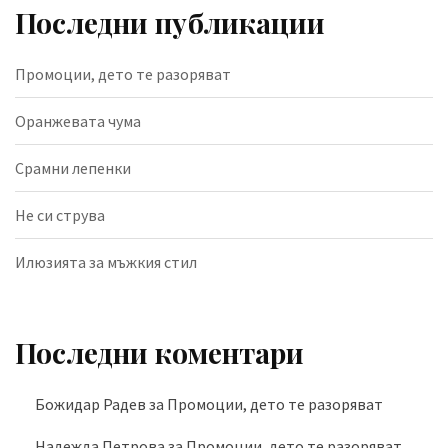
Последни публикации
Промоции, дето те разоряват
Оранжевата чума
Срамни лепенки
Не си струва
Илюзията за мъжкия стил
Последни коментари
Божидар Радев
за
Промоции, дето те разоряват
Надежда Петрова
за
Промоции, дето те разоряват