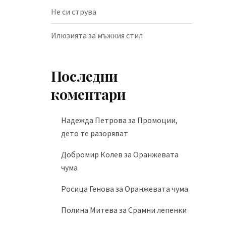
Не си струва
Илюзията за мъжкия стил
Последни
коментари
Надежда Петрова
за
Промоции,
дето те разоряват
Добромир Колев
за
Оранжевата
чума
Росица Генова
за
Оранжевата чума
Полина Митева
за
Срамни лепенки