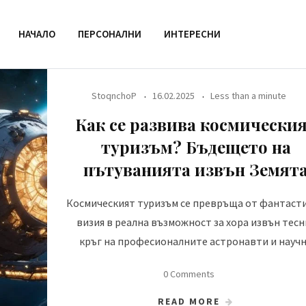
НАЧАЛО
ПЕРСОНАЛНИ
ИНТЕРЕСНИ
StoqnchoP
16.02.2025
Less than a minute
Как се развива космически
туризъм? Бъдещето на
пътуванията извън Земят
Космическият туризъм се превръща от фантаст
визия в реална възможност за хора извън тесн
кръг на професионалните астронавти и науч
0 Comments
READ MORE