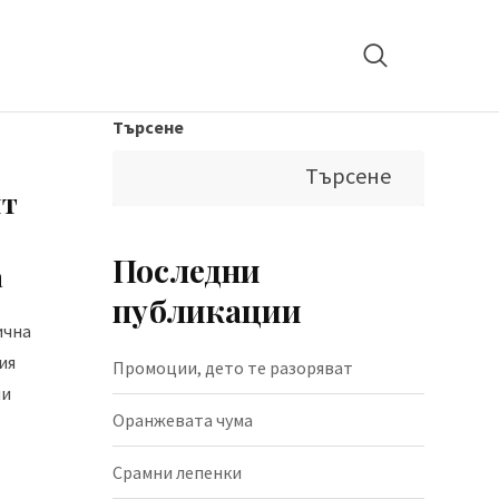
Търсене
Търсене
ят
Последни
а
публикации
ична
ия
Промоции, дето те разоряват
ни
Оранжевата чума
Срамни лепенки