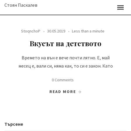
Skip
Стоян Паскалев
to
content
StoqnchoP
30.05.2019
Less than a minute
Вкусът на детството
Времето на вън е вече почти лятно. Е, май
месец е, вали си, няма как, то си е закон. Като
0 Comments
READ MORE
Търсене