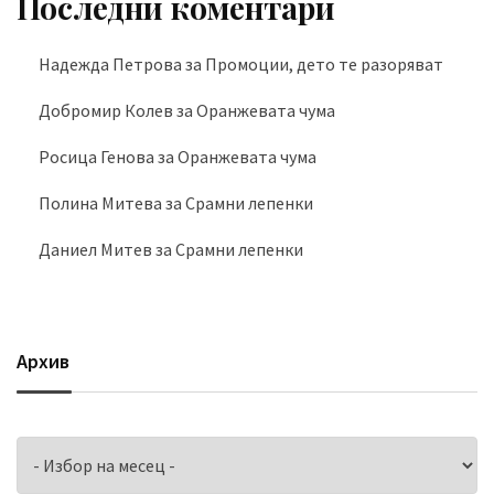
Последни коментари
Надежда Петрова
за
Промоции, дето те разоряват
Добромир Колев
за
Оранжевата чума
Росица Генова
за
Оранжевата чума
Полина Митева
за
Срамни лепенки
Даниел Митев
за
Срамни лепенки
Архив
Архив