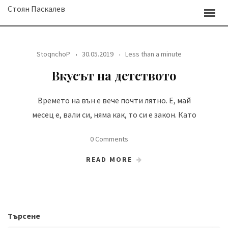
Skip
Стоян Паскалев
to
content
StoqnchoP
30.05.2019
Less than a minute
Вкусът на детството
Времето на вън е вече почти лятно. Е, май
месец е, вали си, няма как, то си е закон. Като
0 Comments
READ MORE
Търсене