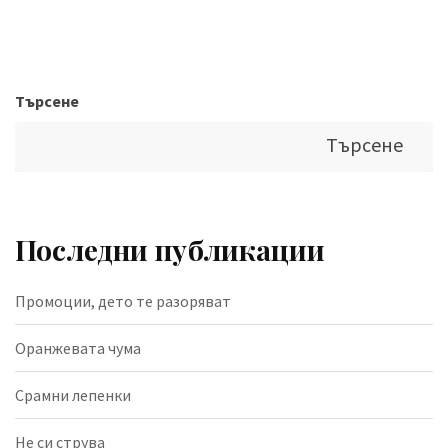
Търсене
Търсене
Последни публикации
Промоции, дето те разоряват
Оранжевата чума
Срамни лепенки
Не си струва