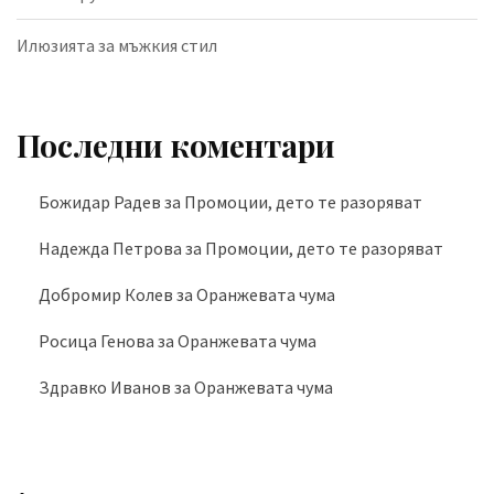
Илюзията за мъжкия стил
Последни коментари
Божидар Радев
за
Промоции, дето те разоряват
Надежда Петрова
за
Промоции, дето те разоряват
Добромир Колев
за
Оранжевата чума
Росица Генова
за
Оранжевата чума
Здравко Иванов
за
Оранжевата чума