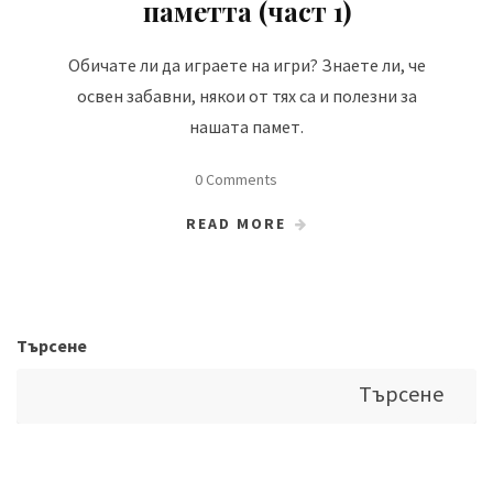
паметта (част 1)
Обичате ли да играете на игри? Знаете ли, че
освен забавни, някои от тях са и полезни за
нашата памет.
0 Comments
READ MORE
Търсене
Търсене