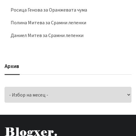
Росица Генова
за
Оранжевата чума
Полина Митева
за
Срамни лепенки
Даниел Митев
за
Срамни лепенки
Архив
Архив