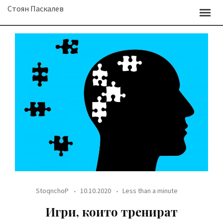
Skip
Стоян Паскалев
to
content
StoqnchoP
10.10.2020
Less than a minute
Игри, които тренират