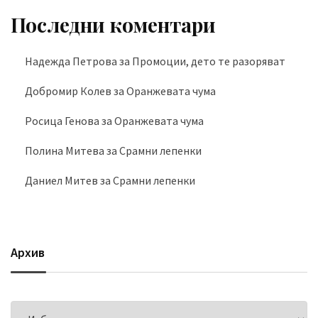
Последни коментари
Надежда Петрова
за
Промоции, дето те разоряват
Добромир Колев
за
Оранжевата чума
Росица Генова
за
Оранжевата чума
Полина Митева
за
Срамни лепенки
Даниел Митев
за
Срамни лепенки
Архив
Архив