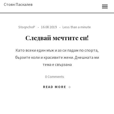
Skip
Стоян Паскалев
to
content
StoqnchoP
16.08.2019
Less than a minute
Следвай мечтите си!
Като всеки един мъж и аз си падам по спорта,
бързите коли и красивите жени. Днешната ми
тема е свързана
0 Comments
READ MORE