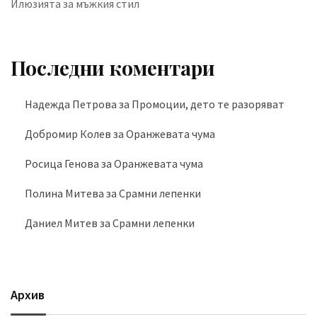
Илюзията за мъжкия стил
Последни коментари
Надежда Петрова
за
Промоции, дето те разоряват
Добромир Колев
за
Оранжевата чума
Росица Генова
за
Оранжевата чума
Полина Митева
за
Срамни лепенки
Даниел Митев
за
Срамни лепенки
Архив