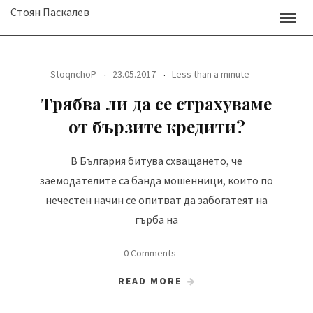
Skip
Стоян Паскалев
to
content
StoqnchoP
23.05.2017
Less than a minute
Трябва ли да се страхуваме
от бързите кредити?
В България битува схващането, че
заемодателите са банда мошенници, които по
нечестен начин се опитват да забогатеят на
гърба на
0 Comments
READ MORE