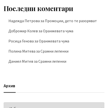
Последни коментари
Надежда Петрова
за
Промоции, дето те разоряват
Добромир Колев
за
Оранжевата чума
Росица Генова
за
Оранжевата чума
Полина Митева
за
Срамни лепенки
Даниел Митев
за
Срамни лепенки
Архив
Архив