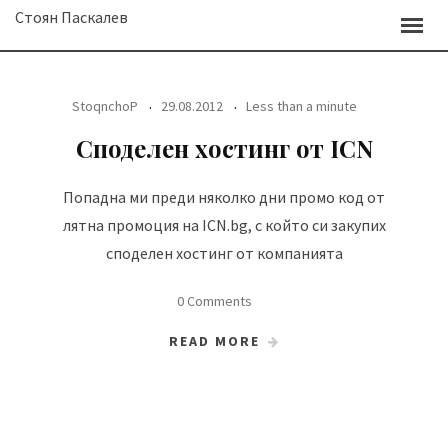
Skip
Стоян Паскалев
to
content
StoqnchoP
29.08.2012
Less than a minute
Споделен хостинг от ICN
Попадна ми преди няколко дни промо код от
лятна промоция на ICN.bg, с който си закупих
споделен хостинг от компанията
0 Comments
READ MORE