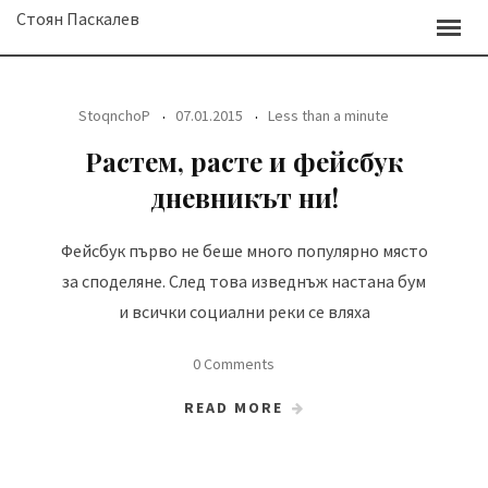
Skip
Стоян Паскалев
to
content
StoqnchoP
07.01.2015
Less than a minute
Растем, расте и фейсбук
дневникът ни!
Фейсбук първо не беше много популярно място
за споделяне. След това изведнъж настана бум
и всички социални реки се вляха
0 Comments
READ MORE