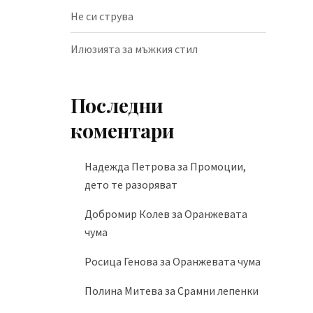
Не си струва
Илюзията за мъжкия стил
Последни
коментари
Надежда Петрова
за
Промоции,
дето те разоряват
Добромир Колев
за
Оранжевата
чума
Росица Генова
за
Оранжевата чума
Полина Митева
за
Срамни лепенки