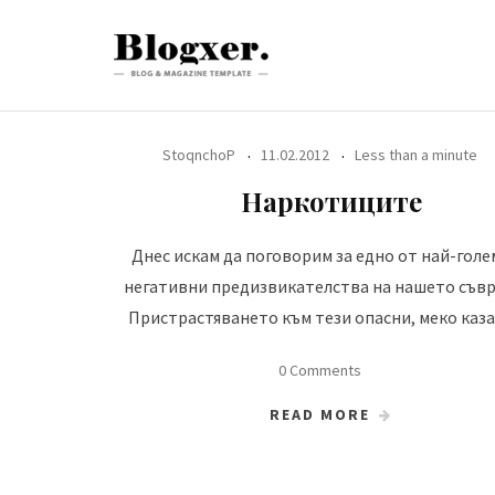
Skip
to
content
StoqnchoP
11.02.2012
Less than a minute
Наркотиците
Днес искам да поговорим за едно от най-гол
негативни предизвикателства на нашето съвр
Пристрастяването към тези опасни, меко каза
0 Comments
READ MORE