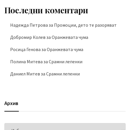
Последни коментари
Надежда Петрова
за
Промоции, дето те разоряват
Добромир Колев
за
Оранжевата чума
Росица Генова
за
Оранжевата чума
Полина Митева
за
Срамни лепенки
Даниел Митев
за
Срамни лепенки
Архив
Архив