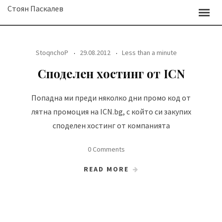
Skip
Стоян Паскалев
to
content
StoqnchoP
29.08.2012
Less than a minute
Споделен хостинг от ICN
Попадна ми преди няколко дни промо код от
лятна промоция на ICN.bg, с който си закупих
споделен хостинг от компанията
0 Comments
READ MORE