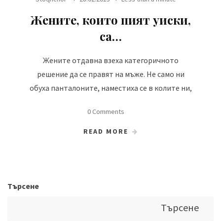
Жените, които пият уиски,
са…
Жените отдавна взеха категоричното
решение да се правят на мъже. Не само ни
обуха панталоните, наместиха се в колите ни,
0 Comments
READ MORE
Търсене
Търсене