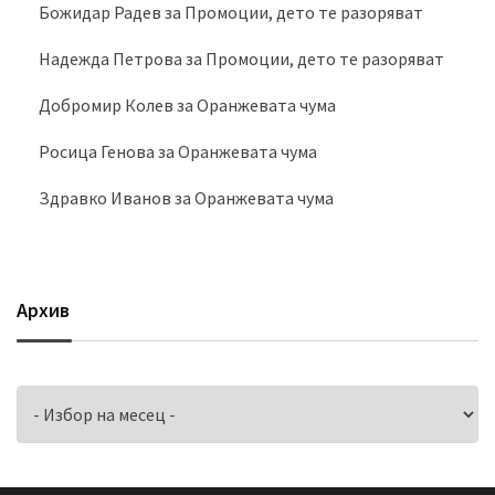
Божидар Радев
за
Промоции, дето те разоряват
Надежда Петрова
за
Промоции, дето те разоряват
Добромир Колев
за
Оранжевата чума
Росица Генова
за
Оранжевата чума
Здравко Иванов
за
Оранжевата чума
Архив
Архив