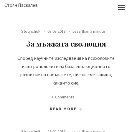
Skip
Стоян Паскалев
to
content
StoqnchoP
03.08.2018
Less than a minute
За мъжката еволюция
Според научните изследвания на психолозите
и антрополозите на база еволюционното
развитие на нас мъжете, ние не сме такива,
каквито сме,
0 Comments
READ MORE
StoqnchoP
28.02.2015
Less than a minute