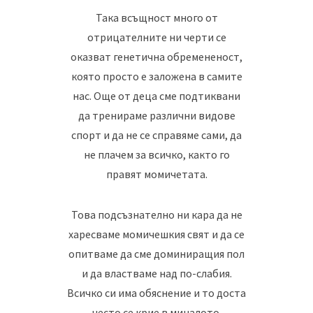
Така всъщност много от
отрицателните ни черти се
оказват генетична обремененост,
която просто е заложена в самите
нас. Още от деца сме подтиквани
да тренираме различни видове
спорт и да не се справяме сами, да
не плачем за всичко, както го
правят момичетата.
Това подсъзнателно ни кара да не
харесваме момичешкия свят и да се
опитваме да сме доминиращия пол
и да властваме над по-слабия.
Всичко си има обяснение и то доста
често се крие в миналото.