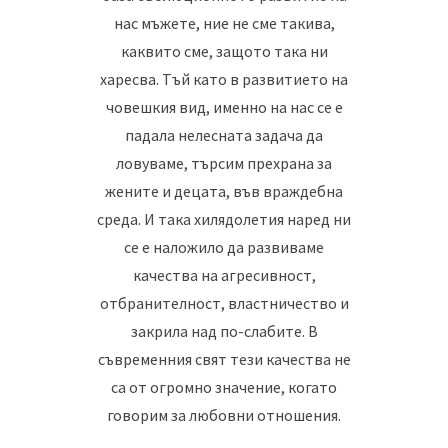
нас мъжете, ние не сме такива,
каквито сме, защото така ни
харесва. Тъй като в развитието на
човешкия вид, именно на нас се е
падала нелесната задача да
ловуваме, търсим прехрана за
жените и децата, във враждебна
среда. И така хилядолетия наред ни
се е наложило да развиваме
качества на агресивност,
отбранителност, властничество и
закрила над по-слабите. В
съвременния свят тези качества не
са от огромно значение, когато
говорим за любовни отношения.