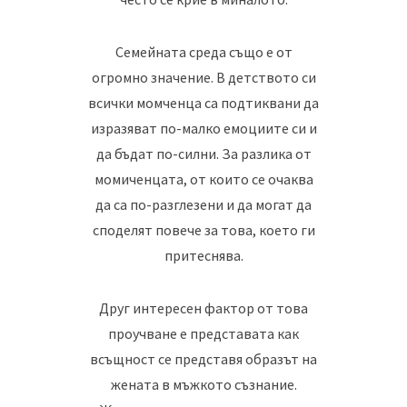
Семейната среда също е от
огромно значение. В детството си
всички момченца са подтиквани да
изразяват по-малко емоциите си и
да бъдат по-силни. За разлика от
момиченцата, от които се очаква
да са по-разглезени и да могат да
споделят повече за това, което ги
притеснява.
Друг интересен фактор от това
проучване е представата как
всъщност се представя образът на
жената в мъжкото съзнание.