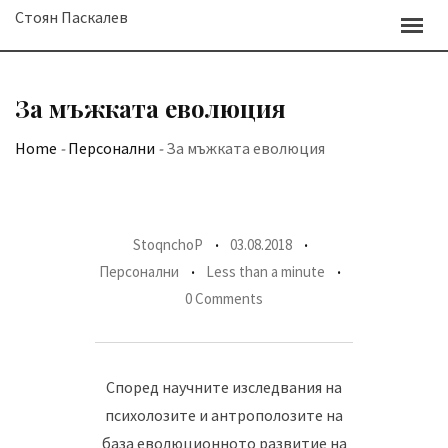
Skip
Стоян Паскалев
to
content
За мъжката еволюция
Home
-
Персонални
-
За мъжката еволюция
StoqnchoP
03.08.2018
Персонални
Less than a minute
0 Comments
Според научните изследвания на
психолозите и антрополозите на
база еволюционното развитие на