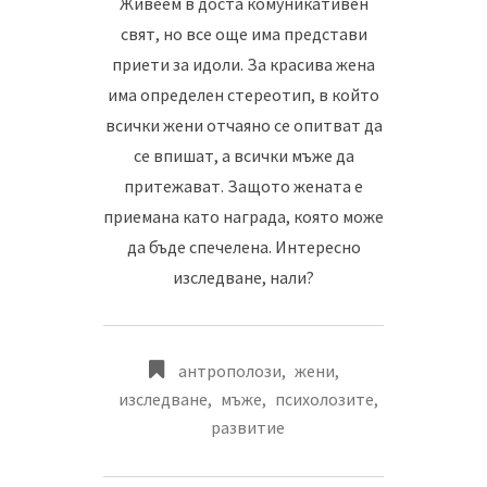
Живеем в доста комуникативен
свят, но все още има представи
приети за идоли. За красива жена
има определен стереотип, в който
всички жени отчаяно се опитват да
се впишат, а всички мъже да
притежават. Защото жената е
приемана като награда, която може
да бъде спечелена. Интересно
изследване, нали?
антрополози
,
жени
,
изследване
,
мъже
,
психолозите
,
развитие