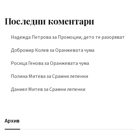
Последни коментари
Надежда Петрова
за
Промоции, дето те разоряват
Добромир Колев
за
Оранжевата чума
Росица Генова
за
Оранжевата чума
Полина Митева
за
Срамни лепенки
Даниел Митев
за
Срамни лепенки
Архив