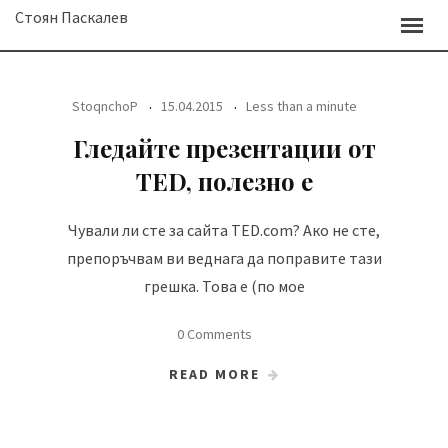
Skip
Стоян Паскалев
to
content
StoqnchoP
15.04.2015
Less than a minute
Гледайте презентации от
TED, полезно е
Чували ли сте за сайта TED.com? Ако не сте,
препоръчвам ви веднага да поправите тази
грешка. Това е (по мое
0 Comments
READ MORE