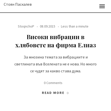
Skip
Стоян Паскалев
to
content
StoqnchoP
08.09.2015
Less than a minute
Високи вибрации в
хлябовете на фирма Елиаз
За мнозина темата за вибрациите и
светлината във Вселената не е нова. Но много
се чудят за какво става дума.
0 Comments
READ MORE