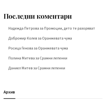
Последни коментари
Надежда Петрова
за
Промоции, дето те разоряват
Добромир Колев
за
Оранжевата чума
Росица Генова
за
Оранжевата чума
Полина Митева
за
Срамни лепенки
Даниел Митев
за
Срамни лепенки
Архив