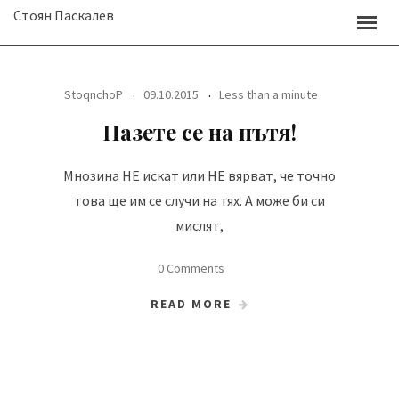
Skip
Стоян Паскалев
to
content
StoqnchoP
09.10.2015
Less than a minute
Пазете се на пътя!
Мнозина НЕ искат или НЕ вярват, че точно
това ще им се случи на тях. А може би си
мислят,
0 Comments
READ MORE