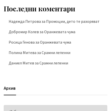
Последни коментари
Надежда Петрова
за
Промоции, дето те разоряват
Добромир Колев
за
Оранжевата чума
Росица Генова
за
Оранжевата чума
Полина Митева
за
Срамни лепенки
Даниел Митев
за
Срамни лепенки
Архив
Архив