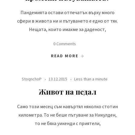
Пандемията остави отпечатък върху много
сфери в живота ни и пътуването е едно от тях.
Нещата, които имахме за даденост,
0 Comments
READ MORE
StoqnchoP
13.12.2015
Less than a minute
Живот на педал
Само този месец съм навъртял няколко стотин
километра. То не беше пътуване за Никулден,
то не бяха уикенди с приятели,