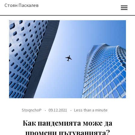
Skip
Стоян Паскалев
to
content
StoqnchoP
09.12.2021
Less than a minute
Как пандемията може да
промени пътуванията?