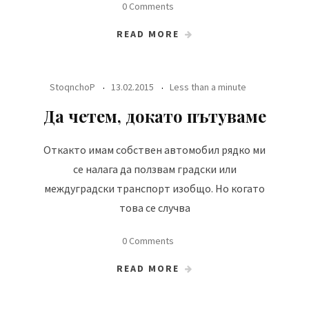
0 Comments
READ MORE
StoqnchoP
13.02.2015
Less than a minute
Да четем, докато пътуваме
Откакто имам собствен автомобил рядко ми
се налага да ползвам градски или
междуградски транспорт изобщо. Но когато
това се случва
0 Comments
READ MORE