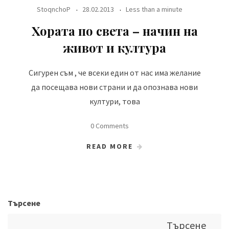
StoqnchoP
28.02.2013
Less than a minute
Хората по света – начин на
живот и култура
Сигурен съм , че всеки един от нас има желание
да посещава нови страни и да опознава нови
култури, това
0 Comments
READ MORE
Търсене
Търсене