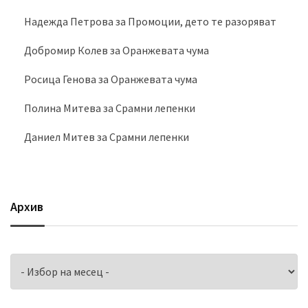
Надежда Петрова
за
Промоции, дето те разоряват
Добромир Колев
за
Оранжевата чума
Росица Генова
за
Оранжевата чума
Полина Митева
за
Срамни лепенки
Даниел Митев
за
Срамни лепенки
Архив
Архив