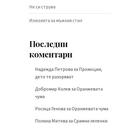
Не си струва
Илюзията за мъжкия стил
Последни
коментари
Надежда Петрова
за
Промоции,
дето те разоряват
Добромир Колев
за
Оранжевата
чума
Росица Генова
за
Оранжевата чума
Полина Митева
за
Срамни лепенки