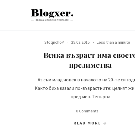
Skip
to
content
StoqnchoP
29.03.2015
Less than a minute
Всяка възраст има своет
предимства
Аз съм млад човек в началото на 20-те си год
Както биха казали по-възрастните: целият жи
пред мен. Тепърва
0 Comments
READ MORE