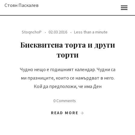
Skip
Стоян Паскалев
to
content
StoqnchoP
02.03.2016
Less than a minute
Бисквитена торта и други
торти
Чудно нещо е годишният календар. Чудни са
ми празниците, които се намърдват в него.
Кой да предположи, че има Ден
0 Comments
READ MORE