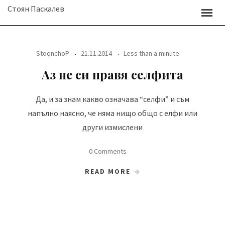
Skip
Стоян Паскалев
to
content
StoqnchoP
21.11.2014
Less than a minute
Аз не си правя селфита
Да, и за знам какво означава “селфи” и съм
напълно наясно, че няма нищо общо с елфи или
други измислени
0 Comments
READ MORE