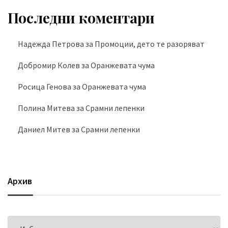
Последни коментари
Надежда Петрова
за
Промоции, дето те разоряват
Добромир Колев
за
Оранжевата чума
Росица Генова
за
Оранжевата чума
Полина Митева
за
Срамни лепенки
Даниел Митев
за
Срамни лепенки
Архив
Архив