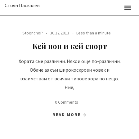
Skip
Стоян Паскалев
to
content
StoqnchoP
30.12.2013
Less than a minute
Кей поп и кей спорт
Хората сме различни. Някои още по-различни.
Обаче аз съм широкоскроен човек и
взаимствам от всички типове хора по нещо.
Ние,
0 Comments
READ MORE