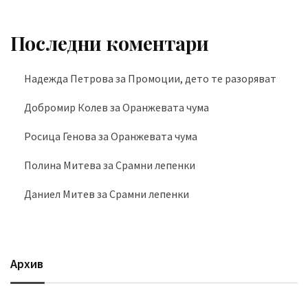
Последни коментари
Надежда Петрова
за
Промоции, дето те разоряват
Добромир Колев
за
Оранжевата чума
Росица Генова
за
Оранжевата чума
Полина Митева
за
Срамни лепенки
Даниел Митев
за
Срамни лепенки
Архив