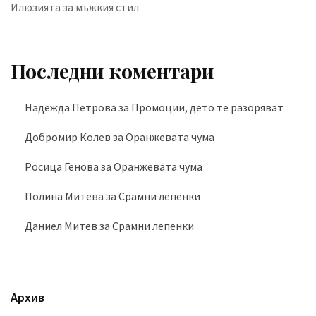
Илюзията за мъжкия стил
Последни коментари
Надежда Петрова
за
Промоции, дето те разоряват
Добромир Колев
за
Оранжевата чума
Росица Генова
за
Оранжевата чума
Полина Митева
за
Срамни лепенки
Даниел Митев
за
Срамни лепенки
Архив