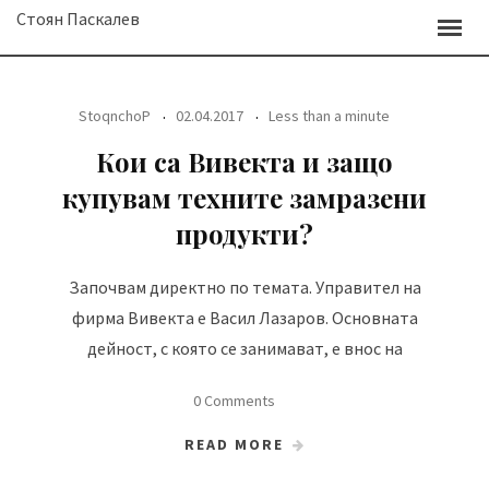
Skip
Стоян Паскалев
to
content
StoqnchoP
02.04.2017
Less than a minute
Кои са Вивекта и защо
купувам техните замразени
продукти?
Започвам директно по темата. Управител на
фирма Вивекта е Васил Лазаров. Основната
дейност, с която се занимават, е внос на
0 Comments
READ MORE