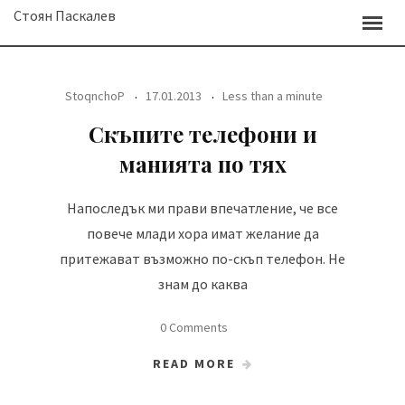
Skip
Стоян Паскалев
to
content
StoqnchoP
17.01.2013
Less than a minute
Скъпите телефони и
манията по тях
Напоследък ми прави впечатление, че все
повече млади хора имат желание да
притежават възможно по-скъп телефон. Не
знам до каква
0 Comments
READ MORE