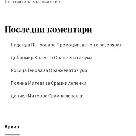
Илюзията за мъжкия стил
Последни коментари
Надежда Петрова
за
Промоции, дето те разоряват
Добромир Колев
за
Оранжевата чума
Росица Генова
за
Оранжевата чума
Полина Митева
за
Срамни лепенки
Даниел Митев
за
Срамни лепенки
Архив